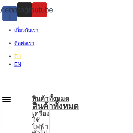
Skip
cebook-
Instagram
Youtube
to
f
content
เกี่ยวกับเรา
ติดต่อเรา
TH
EN
สินค้าทั้งหมด
สินค้าทั้งหมด
เครื่อง
ใช้
ไฟฟ้า