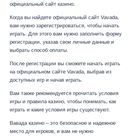
официальный сайт казино.
Когда вы найдете официальный сайт Vavada,
вам нужно зарегистрироваться, чтобы начать
играть. Для этого вам нужно заполнить форму
регистрации, указав свои личные данные и
выбрать способ оплаты.
После регистрации вы сможете начать играть
на официальном сайте Vavada, выбрав из
доступных игр и начав играть.
Вам также рекомендуется прочитать условия
игры и правила казино, чтобы понимать, как
играть и какие условия игры существуют.
Вавада казино – это безопасное и надежное
место для игроков, и вам не нужно