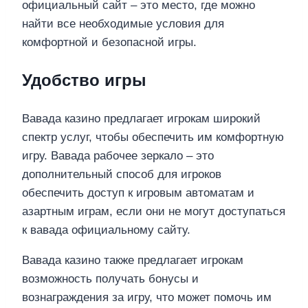
официальный сайт – это место, где можно
найти все необходимые условия для
комфортной и безопасной игры.
Удобство игры
Вавада казино предлагает игрокам широкий
спектр услуг, чтобы обеспечить им комфортную
игру. Вавада рабочее зеркало – это
дополнительный способ для игроков
обеспечить доступ к игровым автоматам и
азартным играм, если они не могут доступаться
к вавада официальному сайту.
Вавада казино также предлагает игрокам
возможность получать бонусы и
вознаграждения за игру, что может помочь им