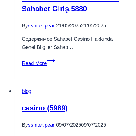
Sahabet Giriş.5880
By
ssinter.pear
21/05/2025
21/05/2025
Содержимое Sahabet Casino Hakkında
Genel Bilgiler Sahab…
Sahabet
Read More
–
Sahabet
Casino
blog
–
Sahabet
casino (5989)
Giriş.5880
By
ssinter.pear
09/07/2025
09/07/2025