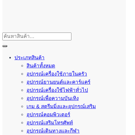
ประเภทสินค้า
สินค้าทั้งหมด
อุปกรณ์เครื่องใช้ภายในครัว
อุปกรณ์ยานยนต์และคาร์แคร์
อุปกรณ์เครื่องใช้ไฟฟ้าทั่วไป
อุปกรณ์เพื่อความบันเทิง
เกม & สตรีมมิ่งและอุปกรณ์เสริม
อุปกรณ์คอมพิวเตอร์
อุปกรณ์เสริมโทรศัพท์
อุปกรณ์เดินทางและกีฬา