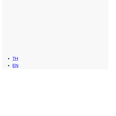
TH
EN