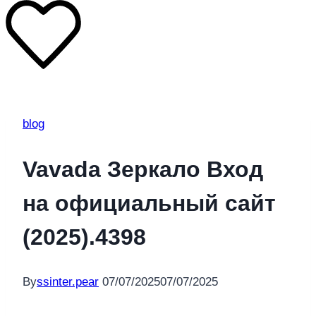
blog
Vavada Зеркало Вход
на официальный сайт
(2025).4398
By
ssinter.pear
07/07/2025
07/07/2025