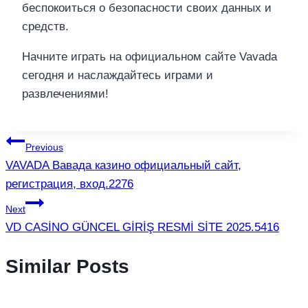
беспокоиться о безопасности своих данных и
средств.
Начните играть на официальном сайте Vavada
сегодня и наслаждайтесь играми и
развлечениями!
แนะแนว
Previous
VAVADA Вавада казино официальный сайт,
เรื่อง
регистрация, вход.2276
Next
VD CASİNO GÜNCEL GİRİŞ RESMİ SİTE 2025.5416
Similar Posts