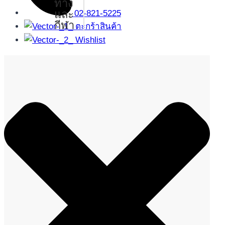
ทาง
และ
02-821-5225
กีฬา
ตะกร้าสินค้า
Wishlist