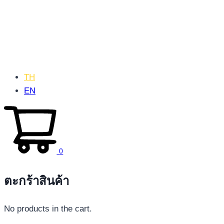
TH
EN
0
ตะกร้าสินค้า
No products in the cart.