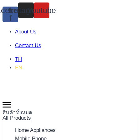
Skip
cebook-
Instagram
Youtube
to
f
content
About Us
Contact Us
TH
EN
สินค้าทั้งหมด
All Products
Home Appliances
Mobile Phone