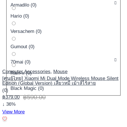
Armadilo
(
0
)
Hario
(
0
)
Versachem
(
0
)
Gumout
(
0
)
70mai
(
0
)
Computer Accessories
,
Mouse
Rain-x
(
0
)
[ศูนย์ไทย] Xiaomi Mi Dual Mode Wireless Mouse Silent
Edition (Global Version) เสี่ยวหมี่ เม้าส์ไร้สาย
Black Magic
(
0
)
(0)
฿
590.00
฿
379.00
↓ 36%
View More